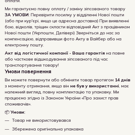
оплати.
Ми гарантуємо повну оплату / заміну зіпсованого товару
ЗА УМОВИ
: Перевірити посилку у відділенні Нової пошти
(або при кур'єрі, якщо це адресна доставка) При виявленні
бою, відколів, тріщин скласти відповідний Акт з працівником
Нової пошти (Укрпошти, Делівері) Зверніться до нас за
компенсацією, відправивши фото Акту в Вайбер або на
електронну пошту.
Акт від логістичної компанії - Ваша гарантія
на повне
або часткове відшкодування зіпсованого під час
транспортування товару!
Умови повернення
Ви можете повернути або обміняти товар протягом
14 днів
з моменту отримання, якщо він
не був у використанні
, має
належний вигляд, повну комплектацію та упаковку. Ми
працюємо згідно із Законом України «Про захист прав
споживачів».
📦
Умови:
Товар не використовувався
Збережена оригінальна упаковка