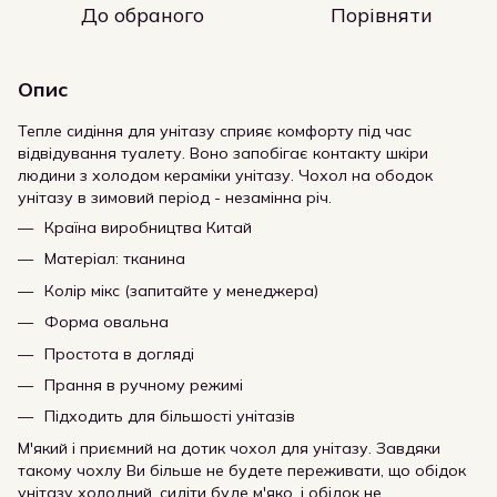
До обраного
Порівняти
Опис
Тепле сидіння для унітазу сприяє комфорту під час
відвідування туалету. Воно запобігає контакту шкіри
людини з холодом кераміки унітазу. Чохол на ободок
унітазу в зимовий період - незамінна річ.
Країна виробництва Китай
Матеріал: тканина
Колір мікс (запитайте у менеджера)
Форма овальна
Простота в догляді
Прання в ручному режимі
Підходить для більшості унітазів
М'який і приємний на дотик чохол для унітазу. Завдяки
такому чохлу Ви більше не будете переживати, що обідок
унітазу холодний, сидіти буде м'яко, і обідок не