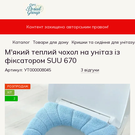
Контент захищено авторським правом!
Каталог
Товари для дому
Кришки та сидіння для унітазу
М'який теплий чохол на унітаз із
фіксатором SUU 670
Артикул:
УТ000008045
3 відгуки
РОЗПРОДАЖ
ХІТ
2