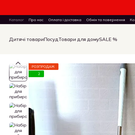
Перейти до основного контенту
Каталог
Про нас
Оплата і доставка
Обмін та повернення
Ко
ПУБЛІЧНИЙ ДОГОВІР (ОФЕРТА) на замовлення, купівлю-продаж і 
Дитячі товари
Посуд
Товари для дому
SALE %
РОЗПРОДАЖ
2