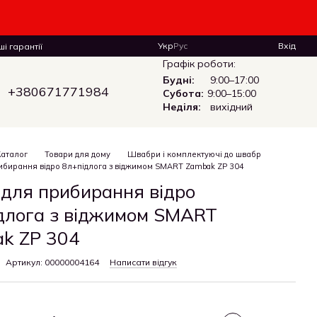
Укр
Рус
Вхід
і гарантії
Графік роботи:
Будні:
9:00–17:00
+380671771984
Субота:
9:00–15:00
Неділя:
вихідний
Каталог
Товари для дому
Швабри і комплектуючі до швабр
ибирання відро 8л+підлога з віджимом SMART Zambak ZP 304
 для прибирання відро
длога з віджимом SMART
k ZP 304
Артикул: 00000004164
Написати відгук