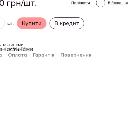
0 грн/шт.
Порівняти
В бажання
Купити
В кредит
шт.
А ЧАСТИНАМИ
ежі по 244.50 грн
а
Оплата
Гарантія
Повернення