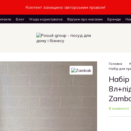
Контент захищено авторським правом!
нтакти
Блог
Угода користувача
Відгуки про магазин
Бренди
Наш
доставку товарів
Головна
Набір для пр
Набір
8л+пі
Zamba
В наявності