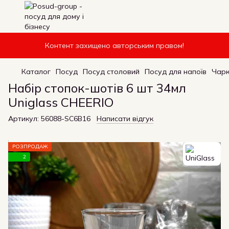
Контент захищено авторським правом!
Каталог
Посуд
Посуд столовий
Посуд для напоїв
Чарк
Набір стопок-шотів 6 шт 34мл
Uniglass CHEERIO
Артикул:
56088-SC6B16
Написати відгук
РОЗПРОДАЖ
2