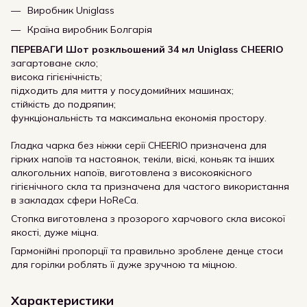
Виробник Uniglass
Країна виробник Болгарія
ПЕРЕВАГИ Шот розкльошений 34 мл Uniglass CHEERIO
загартоване скло;
висока гігієнічність;
підходить для миття у посудомийних машинах;
стійкість до подряпин;
функціональність та максимальна економія простору.
Гладка чарка без ніжки серії CHEERIO призначена для
гірких напоїв та настоянок, текіли, віскі, коньяк та інших
алкогольних напоїв, виготовлена з високоякісного
гігієнічного скла та призначена для частого використання
в закладах сфери HoReCa.
Стопка виготовлена з прозорого харчового скла високої
якості, дуже міцна.
Гармонійні пропорції та правильно зроблене денце стоси
для горілки роблять її дуже зручною та міцною.
Характеристики