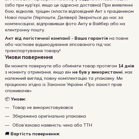
(або при кур'єрі, якщо це адресна доставка) При виявленні
бою, відколів, тріщин скласти відповідний Акт з працівником
Нової пошти (Укрпошти, Делівері) Зверніться до нас за
компенсацією, відправивши фото Акту в Вайбер або на
електронну пошту.
Акт від логістичної компанії - Ваша гарантія
на повне
або часткове відшкодування зіпсованого під час
транспортування товару!
Умови повернення
Ви можете повернути або обміняти товар протягом
14 днів
з моменту отримання, якщо він
не був у використанні
, має
належний вигляд, повну комплектацію та упаковку. Ми
працюємо згідно із Законом України «Про захист прав
споживачів».
📦
Умови:
Товар не використовувався
Збережена оригінальна упаковка
Обов’язкова наявність чека або ТТН
🚚
Вартість повернення: