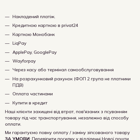
Накладений платіж.
Кредитною карткою в privat24
Карткою Монобанк
LiqPay
ApplePay, GooglePay
Wayforpay
Через касу або термінал самообслуговування
На розрахунковий рахунок (ФОП 2 група не платники
ПДВ)
Оплата частинами
Купити в кредит
Наші клієнти захищені від втрат, пов'язаних з псуванням
товару під час транспортування, незалежно від способу
оплати.
Ми гарантуємо повну оплату / заміну зіпсованого товару
ЗА УМОВИ
: Перевірити посилку у відділенні Нової пошти