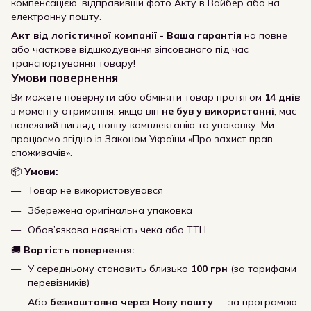
компенсацією, відправивши фото Акту в Вайбер або на
електронну пошту.
Акт від логістичної компанії - Ваша гарантія
на повне
або часткове відшкодування зіпсованого під час
транспортування товару!
Умови повернення
Ви можете повернути або обміняти товар протягом
14 днів
з моменту отримання, якщо він
не був у використанні
, має
належний вигляд, повну комплектацію та упаковку. Ми
працюємо згідно із Законом України «Про захист прав
споживачів».
📦
Умови:
Товар не використовувався
Збережена оригінальна упаковка
Обов’язкова наявність чека або ТТН
🚚
Вартість повернення:
У середньому становить близько
100 грн
(за тарифами
перевізників)
Або
безкоштовно через Нову пошту
— за програмою