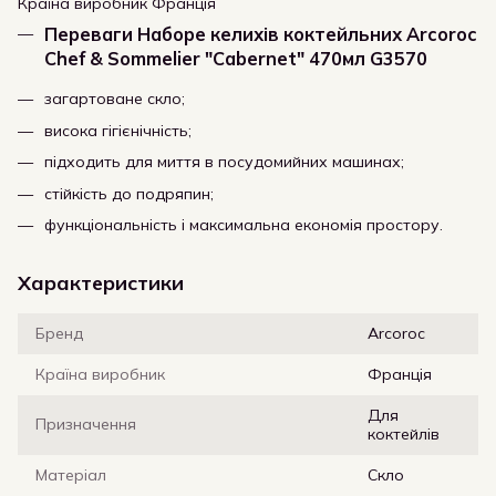
Країна виробник Франція
Переваги Наборe келихів коктейльних Arcoroc
Chef & Sommelier "Cabernet" 470мл G3570
загартоване скло;
висока гігієнічність;
підходить для миття в посудомийних машинах;
стійкість до подряпин;
функціональність і максимальна економія простору.
Характеристики
Бренд
Arcoroc
Країна виробник
Франція
Для
Призначення
коктейлів
Матеріал
Скло