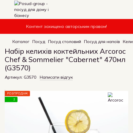
Контент захищено авторським правом!
Каталог
Посуд
Посуд столовий
Посуд для напоїв
Кели
Набір келихів коктейльних Arcoroc
Chef & Sommelier "Cabernet" 470мл
(G3570)
Артикул:
G3570
Написати відгук
РОЗПРОДАЖ
2