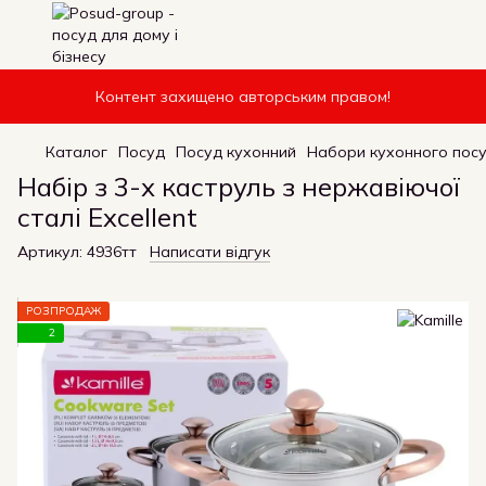
Контент захищено авторським правом!
Каталог
Посуд
Посуд кухонний
Набори кухонного пос
Набір з 3-х каструль з нержавіючої
сталі Excellent
Артикул:
4936тт
Написати відгук
РОЗПРОДАЖ
2