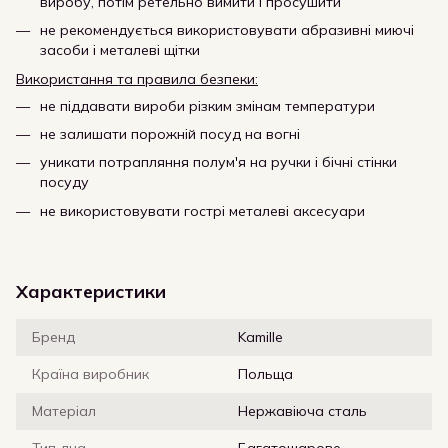
виробу, потім ретельно вимити і просушити
не рекомендується використовувати абразивні миючі
засоби і металеві щітки
Використання та правила безпеки:
не піддавати вироби різким змінам температури
не залишати порожній посуд на вогні
уникати потрапляння полум'я на ручки і бічні стінки
посуду
не використовувати гострі металеві аксесуари
Характеристики
Бренд
Kamille
Країна виробник
Польща
Матеріал
Нержавіюча сталь