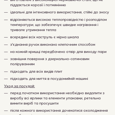
піддається корозії і потмянінню
ідеальні для інтенсивного використання, стійкі до зносу
відрізняються високою теплопровідністю і розподілом
температури, що забезпечує швидке нагрівання і
тривале утримання тепла
всередині всіх каструль є мірна шкала
з'єднання ручок виконано клепочним способом
на кожній кришці передбачено отвір для виходу пари
зовнішня поверхня з дзеркально-сатиновим
поліруванням
підходять для всіх видів плит
підходять для миття в посудомийній машині
Уход за посудой:
перед початком використання необхідно видалити з
виробу всі ярлики та елементи упаковки, ретельно
вимити виріб та просушити
після кожного використання дочекатися охолодження