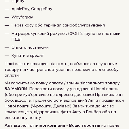
LiqPay
ApplePay, GooglePay
Wayforpay
Через касу або термінал самообслуговування
На розрахунковий рахунок (ФОП 2 група не платники
ПДВ)
Оплата частинами
Купити в кредит
Наші клієнти захищені від втрат, пов'язаних з псуванням
товару під час транспортування, незалежно від способу
оплати.
Ми гарантуємо повну оплату / заміну зіпсованого товару
ЗА УМОВИ
: Перевірити посилку у відділенні Нової пошти
(або при кур'єрі, якщо це адресна доставка) При виявленні
бою, відколів, тріщин скласти відповідний Акт з працівником
Нової пошти (Укрпошти, Делівері) Зверніться до нас за
компенсацією, відправивши фото Акту в Вайбер або на
електронну пошту.
Акт від логістичної компанії - Ваша гарантія
на повне