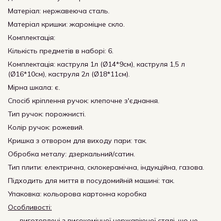
Матеріал: нержавеюча сталь.
Матеріал кришки: жароміцне скло.
Комплектація:
Кількість предметів в наборі: 6.
Комплектація: каструля 1л (Ø14*9см), каструля 1,5 л
(Ø16*10см), каструля 2л (Ø18*11см).
Мірна шкала: є.
Спосіб кріплення ручок: клепочне з'єднання.
Тип ручок: порожнисті.
Колір ручок: рожевий.
Кришка з отвором для виходу пари: так.
Обробка металу: дзеркальний/сатин.
Тип плити: електрична, склокерамічна, індукційна, газова.
Підходить для миття в посудомийній машині: так.
Упаковка: кольорова картонна коробка
Особливості:
виготовлені з високоміцної нержавіючої сталі, що не