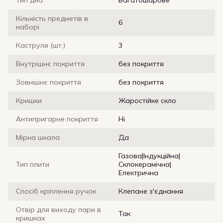
Тип дна
Багатошарове
Кількість предметів в
6
наборі
Каструля (шт.)
3
Внутрішнє покриття
без покриття
Зовнішнє покриття
без покриття
Кришки
Жаростійке скло
Антипригарне покриття
Ні
Мірна шкала
Да
Газова|Індукційна|
Тип плити
Склокерамічна|
Електрична
Спосіб кріплення ручок
Клепане з'єднання
Отвір для виходу пари в
Так
кришках