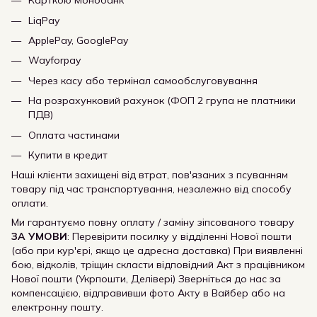
Карткою Монобанк
LiqPay
ApplePay, GooglePay
Wayforpay
Через касу або термінал самообслуговування
На розрахунковий рахунок (ФОП 2 група не платники
ПДВ)
Оплата частинами
Купити в кредит
Наші клієнти захищені від втрат, пов'язаних з псуванням
товару під час транспортування, незалежно від способу
оплати.
Ми гарантуємо повну оплату / заміну зіпсованого товару
ЗА УМОВИ
: Перевірити посилку у відділенні Нової пошти
(або при кур'єрі, якщо це адресна доставка) При виявленні
бою, відколів, тріщин скласти відповідний Акт з працівником
Нової пошти (Укрпошти, Делівері) Зверніться до нас за
компенсацією, відправивши фото Акту в Вайбер або на
електронну пошту.