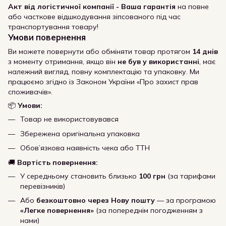
Акт від логістичної компанії - Ваша гарантія
на повне
або часткове відшкодування зіпсованого під час
транспортування товару!
Умови повернення
Ви можете повернути або обміняти товар протягом
14 днів
з моменту отримання, якщо він
не був у використанні
, має
належний вигляд, повну комплектацію та упаковку. Ми
працюємо згідно із Законом України «Про захист прав
споживачів».
📦
Умови:
Товар не використовувався
Збережена оригінальна упаковка
Обов’язкова наявність чека або ТТН
🚚
Вартість повернення:
У середньому становить близько
100 грн
(за тарифами
перевізників)
Або
безкоштовно через Нову пошту
— за програмою
«Легке повернення»
(за попереднім погодженням з
нами)