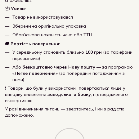
споживачів».
📦
Умови:
Товар не використовувався
Збережена оригінальна упаковка
Обов’язкова наявність чека або ТТН
🚚
Вартість повернення:
У середньому становить близько
100 грн
(за тарифами
перевізників)
Або
безкоштовно через Нову пошту
— за програмою
«Легке повернення»
(за попереднім погодженням з
нами)
❗ Товари, що були у використанні, повертаються лише у
випадку виявлення
заводського браку
, підтвердженого
експертизою.
У разі виникнення питань — звертайтесь, і ми з радістю
допоможемо.