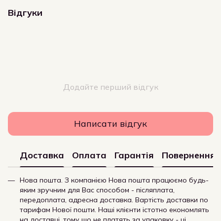
Відгуки
Додайте перший відгук
Написати відгук
Доставка
Оплата
Гарантія
Повернення
Нова пошта. З компанією Нова пошта працюємо будь-
яким зручним для Вас способом - післяплата,
передоплата, адресна доставка. Вартість доставки по
тарифам Нової пошти. Наші клієнти істотно економлять
на доставці, тому що не платять за упаковку - ці