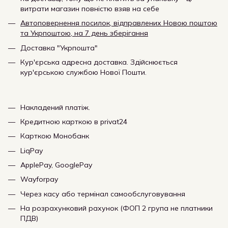
витрати магазин повністю взяв на себе
Автоповернення посилок, відправлених Новою поштою
та Укрпоштою, на 7 день зберігання
Доставка "Укрпошта"
Кур'єрська адресна доставка. Здійснюється
кур'єрською службою Нової Пошти.
Накладений платіж.
Кредитною карткою в privat24
Карткою Монобанк
LiqPay
ApplePay, GooglePay
Wayforpay
Через касу або термінал самообслуговування
На розрахунковий рахунок (ФОП 2 група не платники
ПДВ)