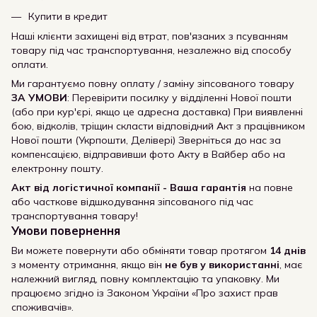
Купити в кредит
Наші клієнти захищені від втрат, пов'язаних з псуванням
товару під час транспортування, незалежно від способу
оплати.
Ми гарантуємо повну оплату / заміну зіпсованого товару
ЗА УМОВИ
: Перевірити посилку у відділенні Нової пошти
(або при кур'єрі, якщо це адресна доставка) При виявленні
бою, відколів, тріщин скласти відповідний Акт з працівником
Нової пошти (Укрпошти, Делівері) Зверніться до нас за
компенсацією, відправивши фото Акту в Вайбер або на
електронну пошту.
Акт від логістичної компанії - Ваша гарантія
на повне
або часткове відшкодування зіпсованого під час
транспортування товару!
Умови повернення
Ви можете повернути або обміняти товар протягом
14 днів
з моменту отримання, якщо він
не був у використанні
, має
належний вигляд, повну комплектацію та упаковку. Ми
працюємо згідно із Законом України «Про захист прав
споживачів».