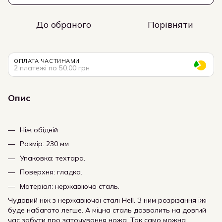
До обраного
Порівняти
ОПЛАТА ЧАСТИНАМИ
2 платежі по 50.00 грн
Опис
Ніж обідній
Розмір: 230 мм
Упаковка: техтара.
Поверхня: гладка.
Матеріал: нержавіюча сталь.
Чудовий ніж з нержавіючої сталі Hell. З ним розрізання їжі
буде набагато легше. А міцна сталь дозволить на довгий
час забути про заточування ножа. Так само можна