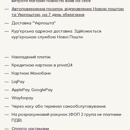
витрати магазин повністю взяв на себе
Автоповернення посилок, відправлених Новою поштою
та Укрпоштою, на 7 день зберігання
Доставка "Укрпошта"
Кур'єрська адресна доставка. Здійснюється
кур'єрською службою Нової Пошти.
Накладений платіж.
Кредитною карткою в privat24
Карткою Монобанк
LiqPay
ApplePay, GooglePay
Wayforpay
Через касу або термінал самообслуговування
На розрахунковий рахунок (ФОП 2 група не платники
ПДВ)
Оплата частинами