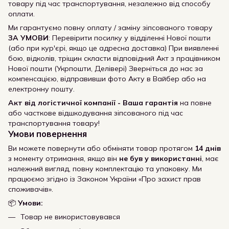
товару під час транспортування, незалежно від способу
оплати.
Ми гарантуємо повну оплату / заміну зіпсованого товару
ЗА УМОВИ
: Перевірити посилку у відділенні Нової пошти
(або при кур'єрі, якщо це адресна доставка) При виявленні
бою, відколів, тріщин скласти відповідний Акт з працівником
Нової пошти (Укрпошти, Делівері) Зверніться до нас за
компенсацією, відправивши фото Акту в Вайбер або на
електронну пошту.
Акт від логістичної компанії - Ваша гарантія
на повне
або часткове відшкодування зіпсованого під час
транспортування товару!
Умови повернення
Ви можете повернути або обміняти товар протягом
14 днів
з моменту отримання, якщо він
не був у використанні
, має
належний вигляд, повну комплектацію та упаковку. Ми
працюємо згідно із Законом України «Про захист прав
споживачів».
📦
Умови:
Товар не використовувався