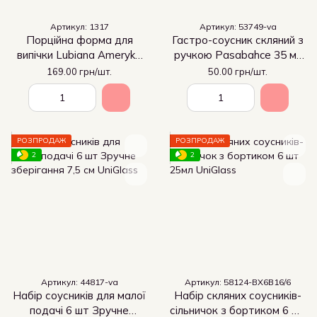
Артикул: 1317
Артикул: 53749-va
Порційна форма для
Гастро-соусник скляний з
випічки Lubiana Ameryka
ручкою Pasabahce 35 мл
150 мл (1317)
(53749), соусник міні-
169.00 грн/шт.
50.00 грн/шт.
ложка
РОЗПРОДАЖ
РОЗПРОДАЖ
2
2
Артикул: 44817-va
Артикул: 58124-BX6B16/6
Набір соусників для малої
Набір скляних соусників-
подачі 6 шт Зручне
сільничок з бортиком 6 шт