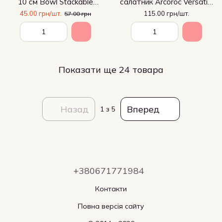
10 см Bowl Stackable
салатник Arcoroc Versatile
Luminarc
скляний
45.00 грн/шт.
115.00 грн/шт.
57.00 грн
Показати ще 24 товара
Назад
Вперед
1
з 5
+380671771984
Контакти
Повна версія сайту