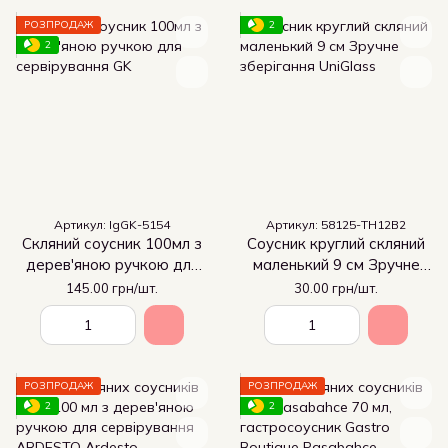
РОЗПРОДАЖ
2
2
Артикул: IgGK-5154
Артикул: 58125-ТН12В2
Скляний соусник 100мл з
Соусник круглий скляний
дерев'яною ручкою для
маленький 9 см Зручне
сервірування
зберігання
145.00 грн/шт.
30.00 грн/шт.
РОЗПРОДАЖ
РОЗПРОДАЖ
2
2