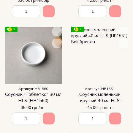
320.00 грн/набір
42.00 грн/шт.
мл 6 шт (53682)
2
2
Артикул: HR1560
Артикул: HR1561
Соусник "Таблетка" 30 мл
Соусник маленький
HLS (HR1560)
круглий 40 мл HLS
(HR1561)
35.00 грн/шт.
45.00 грн/шт.