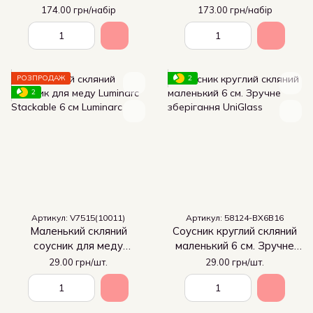
зберігання 7,5 см
25мл
174.00 грн/набір
173.00 грн/набір
РОЗПРОДАЖ
2
2
Артикул: V7515(10011)
Артикул: 58124-BX6B16
Маленький скляний
Соусник круглий скляний
соусник для меду
маленький 6 см. Зручне
Luminarc Stackable 6 см
зберігання
29.00 грн/шт.
29.00 грн/шт.