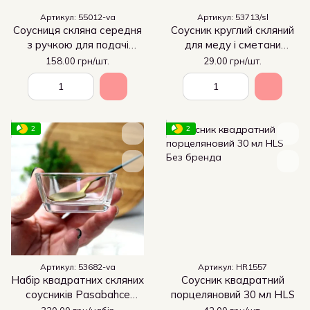
Артикул: 55012-va
Артикул: 53713/sl
Соусниця скляна середня
Соусник круглий скляний
з ручкою для подачі
для меду і сметани
аджики і сметани
Pasabahce Чефс 60мм
158.00 грн/шт.
29.00 грн/шт.
Pasabahce Basic 170 мл
53713
(55012)
2
2
Артикул: 53682-va
Артикул: HR1557
Набір квадратних скляних
Соусник квадратний
соусників Pasabahce
порцеляновий 30 мл HLS
"Токіо" 50х50х30 мм 60