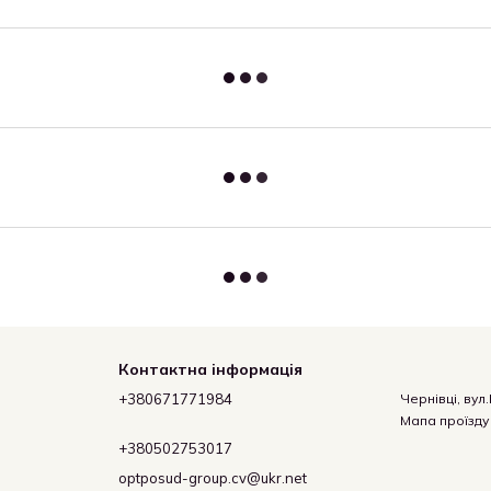
Контактна інформація
+380671771984
Чернівці, вул
Мапа проїзду
+380502753017
optposud-group.cv@ukr.net