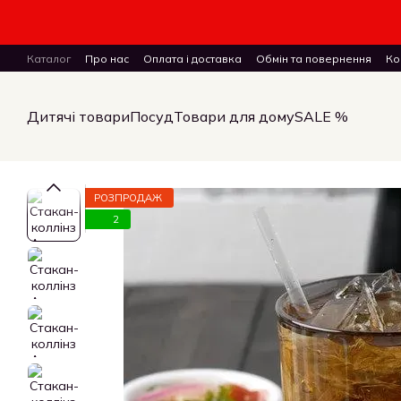
Перейти до основного контенту
Каталог
Про нас
Оплата і доставка
Обмін та повернення
Ко
ПУБЛІЧНИЙ ДОГОВІР (ОФЕРТА) на замовлення, купівлю-продаж і 
Дитячі товари
Посуд
Товари для дому
SALE %
РОЗПРОДАЖ
2