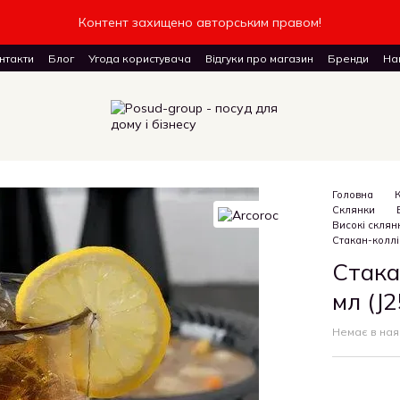
Контент захищено авторським правом!
нтакти
Блог
Угода користувача
Відгуки про магазин
Бренди
Наш
доставку товарів
Головна
Склянки
Високі склянк
Стакан-коллін
Стака
мл (J
Немає в ная