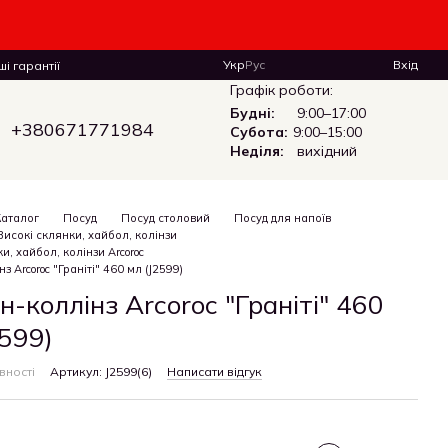
Укр
Рус
Вхід
і гарантії
Графік роботи:
Будні:
9:00–17:00
+380671771984
Субота:
9:00–15:00
Неділя:
вихідний
Каталог
Посуд
Посуд столовий
Посуд для напоїв
Високі склянки, хайбол, колінзи
и, хайбол, колінзи Arcoroc
з Arcoroc "Граніті" 460 мл (J2599)
н-коллінз Arcoroc "Граніті" 460
2599)
вності
Артикул: J2599(6)
Написати відгук