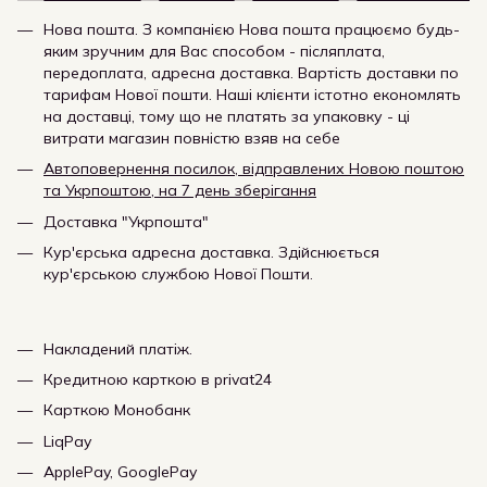
Нова пошта. З компанією Нова пошта працюємо будь-
яким зручним для Вас способом - післяплата,
передоплата, адресна доставка. Вартість доставки по
тарифам Нової пошти. Наші клієнти істотно економлять
на доставці, тому що не платять за упаковку - ці
витрати магазин повністю взяв на себе
Автоповернення посилок, відправлених Новою поштою
та Укрпоштою, на 7 день зберігання
Доставка "Укрпошта"
Кур'єрська адресна доставка. Здійснюється
кур'єрською службою Нової Пошти.
Накладений платіж.
Кредитною карткою в privat24
Карткою Монобанк
LiqPay
ApplePay, GooglePay