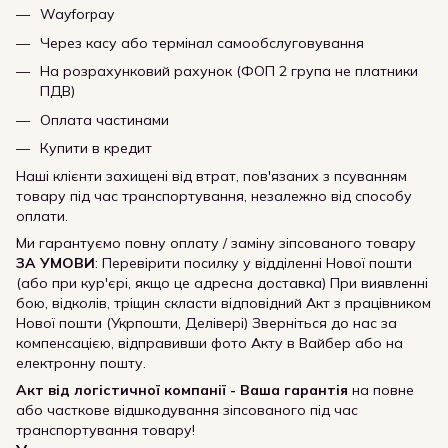
Wayforpay
Через касу або термінал самообслуговування
На розрахунковий рахунок (ФОП 2 група не платники
ПДВ)
Оплата частинами
Купити в кредит
Наші клієнти захищені від втрат, пов'язаних з псуванням
товару під час транспортування, незалежно від способу
оплати.
Ми гарантуємо повну оплату / заміну зіпсованого товару
ЗА УМОВИ
: Перевірити посилку у відділенні Нової пошти
(або при кур'єрі, якщо це адресна доставка) При виявленні
бою, відколів, тріщин скласти відповідний Акт з працівником
Нової пошти (Укрпошти, Делівері) Зверніться до нас за
компенсацією, відправивши фото Акту в Вайбер або на
електронну пошту.
Акт від логістичної компанії - Ваша гарантія
на повне
або часткове відшкодування зіпсованого під час
транспортування товару!