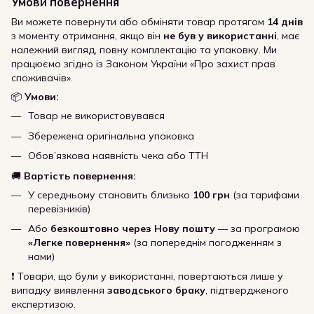
Умови повернення
Ви можете повернути або обміняти товар протягом
14 днів
з моменту отримання, якщо він
не був у використанні
, має
належний вигляд, повну комплектацію та упаковку. Ми
працюємо згідно із Законом України «Про захист прав
споживачів».
📦
Умови:
Товар не використовувався
Збережена оригінальна упаковка
Обов’язкова наявність чека або ТТН
🚚
Вартість повернення:
У середньому становить близько
100 грн
(за тарифами
перевізників)
Або
безкоштовно через Нову пошту
— за програмою
«Легке повернення»
(за попереднім погодженням з
нами)
❗ Товари, що були у використанні, повертаються лише у
випадку виявлення
заводського браку
, підтвердженого
експертизою.