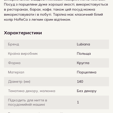
Посуд з порцеляни дуже хорошої якості, використовується
в ресторанах, барах, кафе, також цей посуд можна
використовувати і в побуті. Тарілка має класичний білий
колір HoReCa з легким сірим відтінком.
Характеристики
Бренд
Lubiana
Країна виробник
Польща
Форма
Кругла
Матеріал
Порцеляна
Діаметр (мм)
140
Тематика декору, малюнка
Без декору
Підходить для миття в
1
посудомийній машині