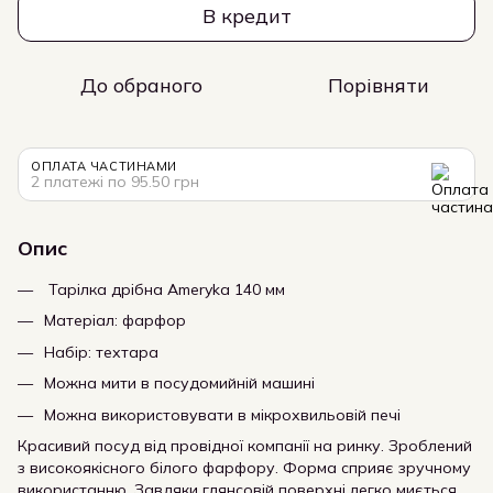
В кредит
До обраного
Порівняти
ОПЛАТА ЧАСТИНАМИ
2 платежі по 95.50 грн
Опис
Тарілка дрібна Ameryka 140 мм
Матеріал: фарфор
Набір: техтара
Можна мити в посудомийній машині
Можна використовувати в мікрохвильовій печі
Красивий посуд від провідної компанії на ринку. Зроблений
з високоякісного білого фарфору. Форма сприяє зручному
використанню. Завдяки глянсовій поверхні легко миється.