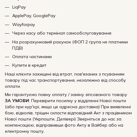
LiqPay
ApplePay, GooglePay
Wayforpay
Через касу або термінал самообслуговування
На розрахунковий рахунок (ФОП 2 група не платники
ПДВ)
Оплата частинами
Купити в кредит
Наші клієнти захищені від втрат, пов'язаних з псуванням
товару під час транспортування, незалежно від способу
оплати.
Ми гарантуємо повну оплату / заміну зіпсованого товару
ЗА УМОВИ
: Перевірити посилку у відділенні Нової пошти
(або при кур'єрі, якщо це адресна доставка) При виявленні
бою, відколів, тріщин скласти відповідний Акт з працівником
Нової пошти (Укрпошти, Делівері) Зверніться до нас за
компенсацією, відправивши фото Акту в Вайбер або на
електронну пошту.