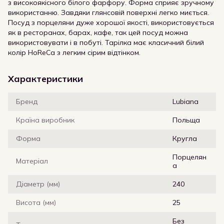
з високоякісного білого фарфору. Форма сприяє зручному
використанню. Завдяки глянсовій поверхні легко миється.
Посуд з порцеляни дуже хорошої якості, використовується
як в ресторанах, барах, кафе, так цей посуд можна
використовувати і в побуті. Тарілка має класичний білий
колір HoReCa з легким сірим відтінком.
Характеристики
Бренд
Lubiana
Країна виробник
Польща
Форма
Кругла
Порцелян
Матеріал
а
Діаметр (мм)
240
Висота (мм)
25
Без