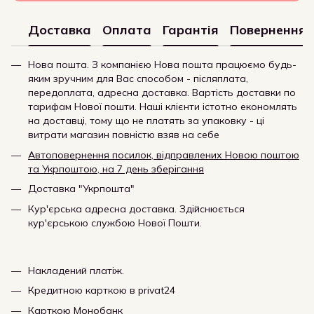
Доставка
Оплата
Гарантія
Повернення
Нова пошта. З компанією Нова пошта працюємо будь-
яким зручним для Вас способом - післяплата,
передоплата, адресна доставка. Вартість доставки по
тарифам Нової пошти. Наші клієнти істотно економлять
на доставці, тому що не платять за упаковку - ці
витрати магазин повністю взяв на себе
Автоповернення посилок, відправлених Новою поштою
та Укрпоштою, на 7 день зберігання
Доставка "Укрпошта"
Кур'єрська адресна доставка. Здійснюється
кур'єрською службою Нової Пошти.
Накладений платіж.
Кредитною карткою в privat24
Карткою Монобанк