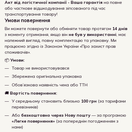
Акт від логістичної компанії - Ваша гарантія
на повне
або часткове відшкодування зіпсованого під час
транспортування товару!
Умови повернення
Ви можете повернути або обміняти товар протягом
14 днів
з моменту отримання, якщо він
не був у використанні
, має
належний вигляд, повну комплектацію та упаковку. Ми
працюємо згідно із Законом України «Про захист прав
споживачів».
📦
Умови:
Товар не використовувався
Збережена оригінальна упаковка
Обов’язкова наявність чека або ТТН
🚚
Вартість повернення:
У середньому становить близько
100 грн
(за тарифами
перевізників)
Або
безкоштовно через Нову пошту
— за програмою
«Легке повернення»
(за попереднім погодженням з
нами)