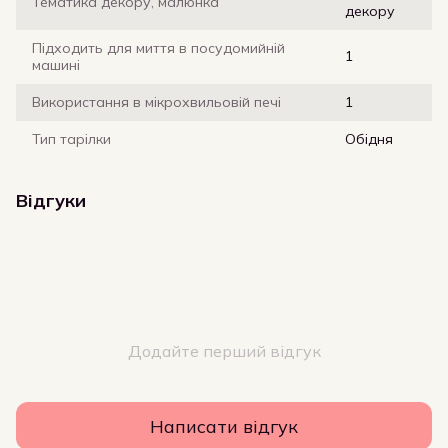
Тематика декору, малюнка
декору
Підходить для миття в посудомийній
1
машині
Використання в мікрохвильовій печі
1
Тип тарілки
Обідня
Відгуки
Додайте перший відгук
Написати відгук