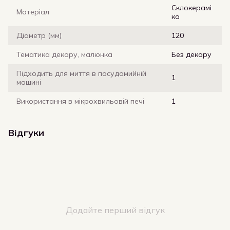
Склокерамі
Матеріал
ка
Діаметр (мм)
120
Тематика декору, малюнка
Без декору
Підходить для миття в посудомийній
1
машині
Використання в мікрохвильовій печі
1
Відгуки
Додайте перший відгук