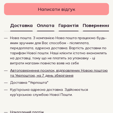
Написати відгук
Доставка
Оплата
Гарантія
Повернення
Нова пошта. З компанією Нова пошта працюємо будь-
яким зручним для Вас способом - післяплата,
передоплата, адресна доставка. Вартість доставки по
тарифам Нової пошти. Наші клієнти істотно економлять
на доставці, тому що не платять за упаковку - ці
витрати магазин повністю взяв на себе
Автоповернення посилок, відправлених Новою поштою
та Укрпоштою, на 7 день зберігання
Доставка "Укрпошта"
Кур'єрська адресна доставка. Здійснюється
кур'єрською службою Нової Пошти.
Накладений платіж.