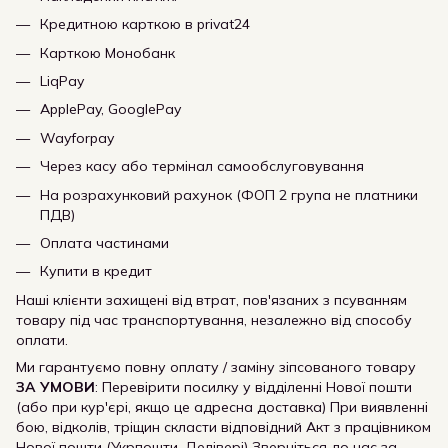
Кредитною карткою в privat24
Карткою Монобанк
LiqPay
ApplePay, GooglePay
Wayforpay
Через касу або термінал самообслуговування
На розрахунковий рахунок (ФОП 2 група не платники
ПДВ)
Оплата частинами
Купити в кредит
Наші клієнти захищені від втрат, пов'язаних з псуванням
товару під час транспортування, незалежно від способу
оплати.
Ми гарантуємо повну оплату / заміну зіпсованого товару
ЗА УМОВИ
: Перевірити посилку у відділенні Нової пошти
(або при кур'єрі, якщо це адресна доставка) При виявленні
бою, відколів, тріщин скласти відповідний Акт з працівником
Нової пошти (Укрпошти, Делівері) Зверніться до нас за