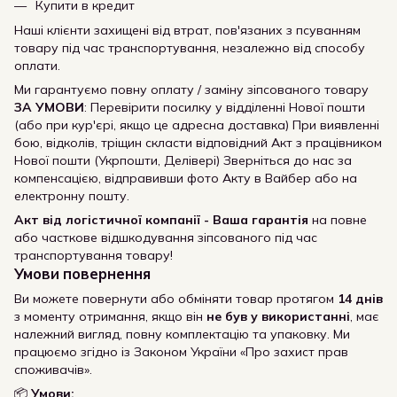
Купити в кредит
Наші клієнти захищені від втрат, пов'язаних з псуванням
товару під час транспортування, незалежно від способу
оплати.
Ми гарантуємо повну оплату / заміну зіпсованого товару
ЗА УМОВИ
: Перевірити посилку у відділенні Нової пошти
(або при кур'єрі, якщо це адресна доставка) При виявленні
бою, відколів, тріщин скласти відповідний Акт з працівником
Нової пошти (Укрпошти, Делівері) Зверніться до нас за
компенсацією, відправивши фото Акту в Вайбер або на
електронну пошту.
Акт від логістичної компанії - Ваша гарантія
на повне
або часткове відшкодування зіпсованого під час
транспортування товару!
Умови повернення
Ви можете повернути або обміняти товар протягом
14 днів
з моменту отримання, якщо він
не був у використанні
, має
належний вигляд, повну комплектацію та упаковку. Ми
працюємо згідно із Законом України «Про захист прав
споживачів».
📦
Умови: