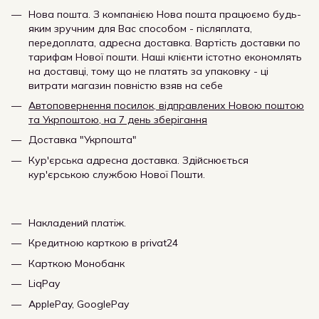
Нова пошта. З компанією Нова пошта працюємо будь-
яким зручним для Вас способом - післяплата,
передоплата, адресна доставка. Вартість доставки по
тарифам Нової пошти. Наші клієнти істотно економлять
на доставці, тому що не платять за упаковку - ці
витрати магазин повністю взяв на себе
Автоповернення посилок, відправлених Новою поштою
та Укрпоштою, на 7 день зберігання
Доставка "Укрпошта"
Кур'єрська адресна доставка. Здійснюється
кур'єрською службою Нової Пошти.
Накладений платіж.
Кредитною карткою в privat24
Карткою Монобанк
LiqPay
ApplePay, GooglePay