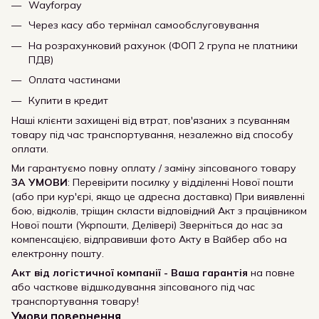
Wayforpay
Через касу або термінал самообслуговування
На розрахунковий рахунок (ФОП 2 група не платники
ПДВ)
Оплата частинами
Купити в кредит
Наші клієнти захищені від втрат, пов'язаних з псуванням
товару під час транспортування, незалежно від способу
оплати.
Ми гарантуємо повну оплату / заміну зіпсованого товару
ЗА УМОВИ
: Перевірити посилку у відділенні Нової пошти
(або при кур'єрі, якщо це адресна доставка) При виявленні
бою, відколів, тріщин скласти відповідний Акт з працівником
Нової пошти (Укрпошти, Делівері) Зверніться до нас за
компенсацією, відправивши фото Акту в Вайбер або на
електронну пошту.
Акт від логістичної компанії - Ваша гарантія
на повне
або часткове відшкодування зіпсованого під час
транспортування товару!
Умови повернення