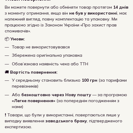
Ви можете повернути або обміняти товар протягом
14 днів
з моменту отримання, якщо він
не був у використанні
, має
належний вигляд, повну комплектацію та упаковку. Ми
працюємо згідно із Законом України «Про захист прав
споживачів».
📦
Умови:
Товар не використовувався
Збережена оригінальна упаковка
Обов’язкова наявність чека або ТТН
🚚
Вартість повернення:
У середньому становить близько
100 грн
(за тарифами
перевізників)
Або
безкоштовно через Нову пошту
— за програмою
«Легке повернення»
(за попереднім погодженням з
нами)
❗ Товари, що були у використанні, повертаються лише у
випадку виявлення
заводського браку
, підтвердженого
експертизою.