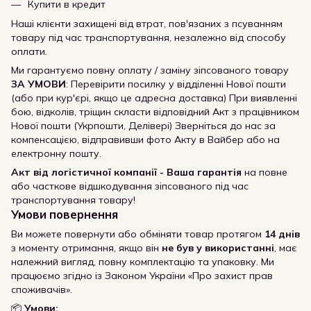
Купити в кредит
Наші клієнти захищені від втрат, пов'язаних з псуванням
товару під час транспортування, незалежно від способу
оплати.
Ми гарантуємо повну оплату / заміну зіпсованого товару
ЗА УМОВИ
: Перевірити посилку у відділенні Нової пошти
(або при кур'єрі, якщо це адресна доставка) При виявленні
бою, відколів, тріщин скласти відповідний Акт з працівником
Нової пошти (Укрпошти, Делівері) Зверніться до нас за
компенсацією, відправивши фото Акту в Вайбер або на
електронну пошту.
Акт від логістичної компанії - Ваша гарантія
на повне
або часткове відшкодування зіпсованого під час
транспортування товару!
Умови повернення
Ви можете повернути або обміняти товар протягом
14 днів
з моменту отримання, якщо він
не був у використанні
, має
належний вигляд, повну комплектацію та упаковку. Ми
працюємо згідно із Законом України «Про захист прав
споживачів».
📦
Умови: