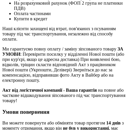
На розрахунковий рахунок (ФОП 2 група не платники
ПДВ)
Оплата частинами
Купити в кредит
Наші клієнти захищені від втрат, пов'язаних з псуванням
товару під час транспортування, незалежно від способу
оплати.
Ми гарантуємо повну оплату / заміну зіпсованого товару
ЗА
УМОВИ
: Перевірити посилку у відділенні Нової пошти (або
при кур'єрі, якщо це адресна доставка) При виявленні бою,
відколів, тріщин скласти відповідний Акт з працівником
Нової пошти (Укрпошти, Делівері) Зверніться до нас за
компенсацією, відправивши фото Акту в Вайбер або на
електронну пошту.
Акт від логістичної компанії - Ваша гарантія
на повне або
часткове відшкодування зіпсованого під час транспортування
товару!
Умови повернення
Ви можете повернути або обміняти товар протягом
14 днів
з
моменту отримання, якщо він
не був у використанні
, має