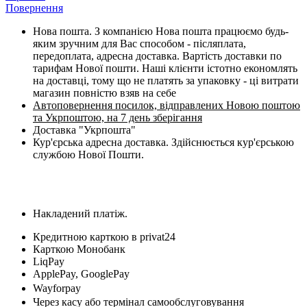
Повернення
Нова пошта. З компанією Нова пошта працюємо будь-
яким зручним для Вас способом - післяплата,
передоплата, адресна доставка. Вартість доставки по
тарифам Нової пошти. Наші клієнти істотно економлять
на доставці, тому що не платять за упаковку - ці витрати
магазин повністю взяв на себе
Автоповернення посилок, відправлених Новою поштою
та Укрпоштою, на 7 день зберігання
Доставка "Укрпошта"
Кур'єрська адресна доставка. Здійснюється кур'єрською
службою Нової Пошти.
Накладений платіж.
Кредитною карткою в privat24
Карткою Монобанк
LiqPay
ApplePay, GooglePay
Wayforpay
Через касу або термінал самообслуговування