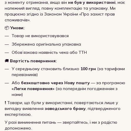
з моменту отримання, якщо він
не був у використанні
, має
належний вигляд, повну комплектацію та упаковку. Ми
працюємо згідно із Законом України «Про захист прав
споживачів».
📦
Умови:
Товар не використовувався
Збережена оригінальна упаковка
Обов’язкова наявність чека або ТТН
🚚
Вартість повернення:
У середньому становить близько
100 грн
(за тарифами
перевізників)
Або
безкоштовно через Нову пошту
— за програмою
«Легке повернення»
(за попереднім погодженням з
нами)
❗ Товари, що були у використанні, повертаються лише у
випадку виявлення
заводського браку
, підтвердженого
експертизою.
У разі виникнення питань — звертайтесь, і ми з радістю
допоможемо.