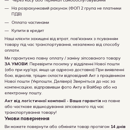
На розрахунковий рахунок (ФОП 2 група не платники
ПДВ)
Оплата частинами
Купити в кредит
Наші клієнти захищені від втрат, пов'язаних з псуванням
товару під час транспортування, незалежно від способу
оплати.
Ми гарантуємо повну оплату / заміну зіпсованого товару
ЗА УМОВИ
: Перевірити посилку у відділенні Нової пошти
(або при кур'єрі, якщо це адресна доставка) При виявленні
бою, відколів, тріщин скласти відповідний Акт з працівником
Нової пошти (Укрпошти, Делівері) Зверніться до нас за
компенсацією, відправивши фото Акту в Вайбер або на
електронну пошту.
Акт від логістичної компанії - Ваша гарантія
на повне
або часткове відшкодування зіпсованого під час
транспортування товару!
Умови повернення
Ви можете повернути або обміняти товар протягом
14 днів