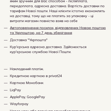
яким зручним для Вас способом - післяплата,
передоплата, адресна доставка. Вартість доставки по
тарифам Нової пошти. Наші клієнти істотно економлять
на доставці, тому що не платять за упаковку - ці
витрати магазин повністю взяв на себе
Автоповернення посилок, відправлених Новою поштою
та Укрпоштою, на 7 день зберігання
Доставка "Укрпошта"
Кур'єрська адресна доставка. Здійснюється
кур'єрською службою Нової Пошти.
Накладений платіж.
Кредитною карткою в privat24
Карткою Монобанк
LiqPay
ApplePay, GooglePay
Wayforpay
Через касу або термінал самообслуговування