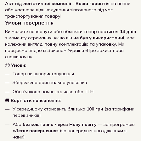
Акт від логістичної компанії - Ваша гарантія
на повне
або часткове відшкодування зіпсованого під час
транспортування товару!
Умови повернення
Ви можете повернути або обміняти товар протягом
14 днів
з моменту отримання, якщо він
не був у використанні
, має
належний вигляд, повну комплектацію та упаковку. Ми
працюємо згідно із Законом України «Про захист прав
споживачів».
📦
Умови:
Товар не використовувався
Збережена оригінальна упаковка
Обов’язкова наявність чека або ТТН
🚚
Вартість повернення:
У середньому становить близько
100 грн
(за тарифами
перевізників)
Або
безкоштовно через Нову пошту
— за програмою
«Легке повернення»
(за попереднім погодженням з
нами)