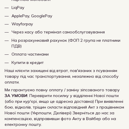
LiqPay
ApplePay, GooglePay
Wayforpay
Через касу або термінал самообслуговування
На розрахунковий рахунок (ФОП 2 група не платники
ПДВ)
Оплата частинами
Купити в кредит
Наші клієнти захищені від втрат, пов'язаних з псуванням
товару під час транспортування, незалежно від способу
оплати.
Ми гарантуємо повну оплату / заміну зіпсованого товару
ЗА УМОВИ
: Перевірити посилку у відділенні Нової пошти
(або при кур'єрі, якщо це адресна доставка) При виявленні
бою, відколів, тріщин скласти відповідний Акт з працівником
Нової пошти (Укрпошти, Делівері) Зверніться до нас за
компенсацією, відправивши фото Акту в Вайбер або на
електронну пошту.