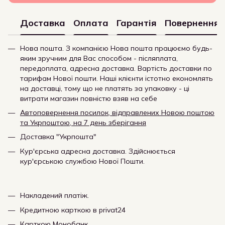
Доставка
Оплата
Гарантія
Повернення
Нова пошта. З компанією Нова пошта працюємо будь-
яким зручним для Вас способом - післяплата,
передоплата, адресна доставка. Вартість доставки по
тарифам Нової пошти. Наші клієнти істотно економлять
на доставці, тому що не платять за упаковку - ці
витрати магазин повністю взяв на себе
Автоповернення посилок, відправлених Новою поштою
та Укрпоштою, на 7 день зберігання
Доставка "Укрпошта"
Кур'єрська адресна доставка. Здійснюється
кур'єрською службою Нової Пошти.
Накладений платіж.
Кредитною карткою в privat24
Карткою Монобанк