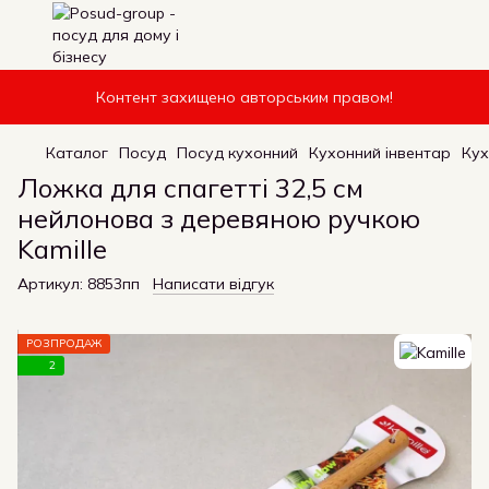
Контент захищено авторським правом!
Каталог
Посуд
Посуд кухонний
Кухонний інвентар
Кух
Ложка для спагетті 32,5 см
нейлонова з деревяною ручкою
Kamille
Артикул:
8853пп
Написати відгук
РОЗПРОДАЖ
2