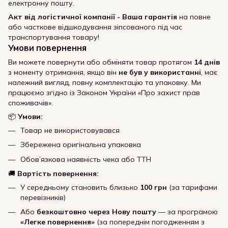
електронну пошту.
Акт від логістичної компанії - Ваша гарантія
на повне
або часткове відшкодування зіпсованого під час
транспортування товару!
Умови повернення
Ви можете повернути або обміняти товар протягом
14 днів
з моменту отримання, якщо він
не був у використанні
, має
належний вигляд, повну комплектацію та упаковку. Ми
працюємо згідно із Законом України «Про захист прав
споживачів».
📦
Умови:
Товар не використовувався
Збережена оригінальна упаковка
Обов’язкова наявність чека або ТТН
🚚
Вартість повернення:
У середньому становить близько
100 грн
(за тарифами
перевізників)
Або
безкоштовно через Нову пошту
— за програмою
«Легке повернення»
(за попереднім погодженням з