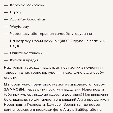
Карткою Монобанк
LiqPay
ApplePay, GooglePay
Wayforpay
Через касу або термінал самообслуговування
На розрахунковий рахунок (ФОП 2 група не платники
ПДВ)
Оплата частинами
Купити в кредит
Наші клієнти захищені від втрат, пов'язаних з псуванням
товару під час транспортування, незалежно від способу
оплати.
Ми гарантуємо повну оплату / заміну зіпсованого товару
ЗА УМОВИ
: Перевірити посилку у відділенні Нової пошти
(або при кур'єрі, якщо це адресна доставка) При виявленні
бою, відколів, тріщин скласти відповідний Акт з працівником
Нової пошти (Укрпошти, Делівері) Зверніться до нас за
компенсацією, відправивши фото Акту в Вайбер або на