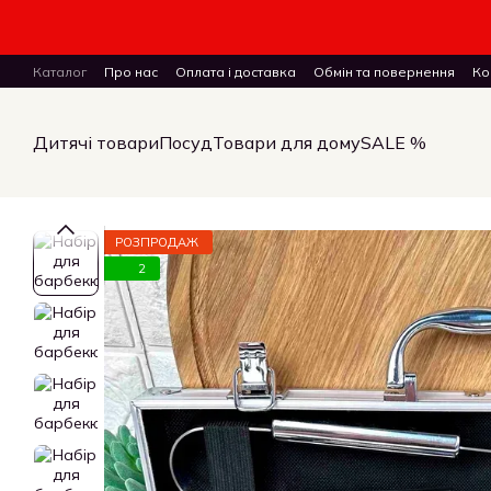
Перейти до основного контенту
Каталог
Про нас
Оплата і доставка
Обмін та повернення
Ко
ПУБЛІЧНИЙ ДОГОВІР (ОФЕРТА) на замовлення, купівлю-продаж і 
Дитячі товари
Посуд
Товари для дому
SALE %
РОЗПРОДАЖ
2