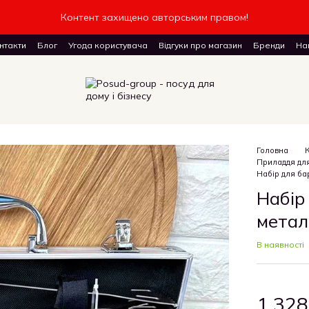
Контент захищено авторським правом!
нтакти
Блог
Угода користувача
Відгуки про магазин
Бренди
Наш
доставку товарів
Головна
Приладдя для
Набір для ба
Набір
метал
В наявності
1 328