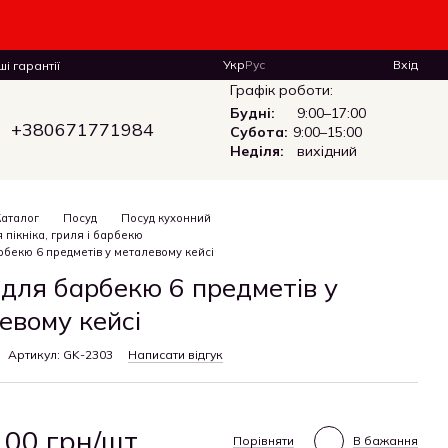
Укр
Рус
Вхід
і гарантії
Графік роботи:
Будні:
9:00–17:00
+380671771984
Субота:
9:00–15:00
Неділя:
вихідний
Каталог
Посуд
Посуд кухонний
 пікніка, гриля і барбекю
рбекю 6 предметів у металевому кейсі
 для барбекю 6 предметів у
евому кейсі
Артикул: GK-2303
Написати відгук
.00 грн/шт.
Порівняти
В бажання