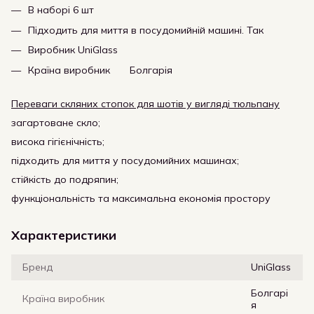
В наборі 6 шт
Підходить для миття в посудомийній машині. Так
Виробник UniGlass
Країна виробник Болгарія
Переваги скляних стопок для шотів у вигляді тюльпану
загартоване скло;
висока гігієнічність;
підходить для миття у посудомийних машинах;
стійкість до подряпин;
функціональність та максимальна економія простору
Характеристики
Бренд
UniGlass
Болгарі
Країна виробник
я