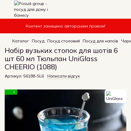
Контент захищено авторським правом!
Каталог
Посуд
Посуд столовий
Посуд для напоїв
Чарк
Набір вузьких стопок для шотів 6
шт 60 мл Тюльпан UniGlass
CHEERIO (1088)
Артикул:
56188-SL6
Написати відгук
2