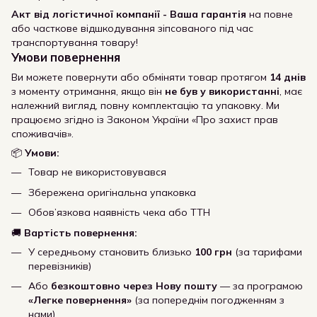
Акт від логістичної компанії - Ваша гарантія
на повне
або часткове відшкодування зіпсованого під час
транспортування товару!
Умови повернення
Ви можете повернути або обміняти товар протягом
14 днів
з моменту отримання, якщо він
не був у використанні
, має
належний вигляд, повну комплектацію та упаковку. Ми
працюємо згідно із Законом України «Про захист прав
споживачів».
📦
Умови:
Товар не використовувався
Збережена оригінальна упаковка
Обов’язкова наявність чека або ТТН
🚚
Вартість повернення:
У середньому становить близько
100 грн
(за тарифами
перевізників)
Або
безкоштовно через Нову пошту
— за програмою
«Легке повернення»
(за попереднім погодженням з
нами)