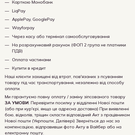
Карткою Монобанк
LiqPay
ApplePay, GooglePay
Wayforpay
Через касу або термінал самообслуговування
На розрахунковий рахунок (ФОП 2 група не платники
ПДВ)
Оплата частинами
Купити в кредит
Наші клієнти захищені від втрат, пов'язаних з псуванням
товару під час транспортування, незалежно від способу
оплати.
Ми гарантуємо повну оплату / заміну зіпсованого товару
ЗА УМОВИ
: Перевірити посилку у відділенні Нової пошти
(або при кур'єрі, якщо це адресна доставка) При виявленні
бою, відколів, тріщин скласти відповідний Акт з працівником
Нової пошти (Укрпошти, Делівері) Зверніться до нас за
компенсацією, відправивши фото Акту в Вайбер або на
електронну пошту.