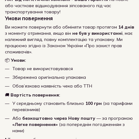
або часткове відшкодування зіпсованого під час
транспортування товару!
Умови повернення
Ви можете повернути або обміняти товар протягом
14 днів
з моменту отримання, якщо він
не був у використанні
, має
належний вигляд, повну комплектацію та упаковку. Ми
працюємо згідно із Законом України «Про захист прав
споживачів».
📦
Умови:
Товар не використовувався
Збережена оригінальна упаковка
Обов’язкова наявність чека або ТТН
🚚
Вартість повернення:
У середньому становить близько
100 грн
(за тарифами
перевізників)
Або
безкоштовно через Нову пошту
— за програмою
«Легке повернення»
(за попереднім погодженням з
нами)