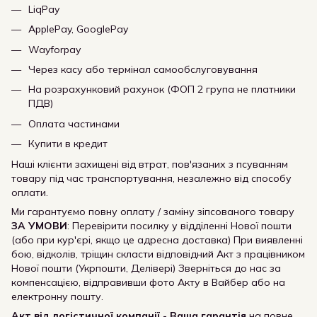
LiqPay
ApplePay, GooglePay
Wayforpay
Через касу або термінал самообслуговування
На розрахунковий рахунок (ФОП 2 група не платники
ПДВ)
Оплата частинами
Купити в кредит
Наші клієнти захищені від втрат, пов'язаних з псуванням
товару під час транспортування, незалежно від способу
оплати.
Ми гарантуємо повну оплату / заміну зіпсованого товару
ЗА УМОВИ
: Перевірити посилку у відділенні Нової пошти
(або при кур'єрі, якщо це адресна доставка) При виявленні
бою, відколів, тріщин скласти відповідний Акт з працівником
Нової пошти (Укрпошти, Делівері) Зверніться до нас за
компенсацією, відправивши фото Акту в Вайбер або на
електронну пошту.
Акт від логістичної компанії - Ваша гарантія
на повне