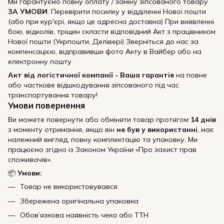
Ми гарантуємо повну оплату / заміну зіпсованого товару
ЗА УМОВИ
: Перевірити посилку у відділенні Нової пошти
(або при кур'єрі, якщо це адресна доставка) При виявленні
бою, відколів, тріщин скласти відповідний Акт з працівником
Нової пошти (Укрпошти, Делівері) Зверніться до нас за
компенсацією, відправивши фото Акту в Вайбер або на
електронну пошту.
Акт від логістичної компанії - Ваша гарантія
на повне
або часткове відшкодування зіпсованого під час
транспортування товару!
Умови повернення
Ви можете повернути або обміняти товар протягом
14 днів
з моменту отримання, якщо він
не був у використанні
, має
належний вигляд, повну комплектацію та упаковку. Ми
працюємо згідно із Законом України «Про захист прав
споживачів».
📦
Умови:
Товар не використовувався
Збережена оригінальна упаковка
Обов’язкова наявність чека або ТТН