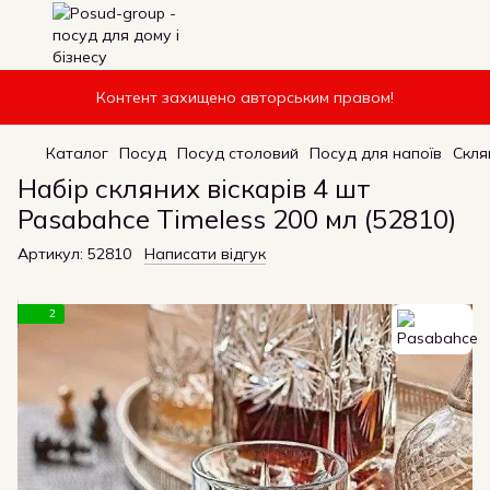
Контент захищено авторським правом!
Каталог
Посуд
Посуд столовий
Посуд для напоїв
Скля
Набір скляних віскарів 4 шт
Pasabahce Timeless 200 мл (52810)
Артикул:
52810
Написати відгук
2