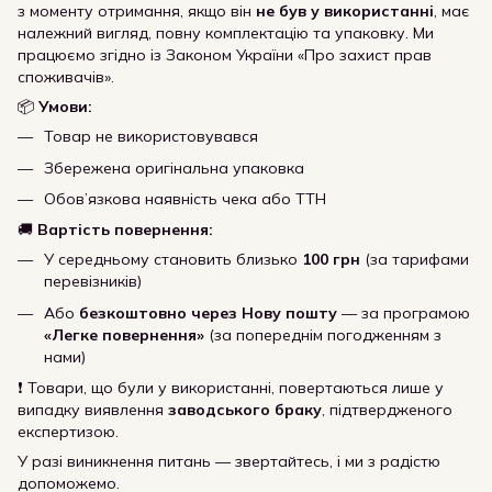
з моменту отримання, якщо він
не був у використанні
, має
належний вигляд, повну комплектацію та упаковку. Ми
працюємо згідно із Законом України «Про захист прав
споживачів».
📦
Умови:
Товар не використовувався
Збережена оригінальна упаковка
Обов’язкова наявність чека або ТТН
🚚
Вартість повернення:
У середньому становить близько
100 грн
(за тарифами
перевізників)
Або
безкоштовно через Нову пошту
— за програмою
«Легке повернення»
(за попереднім погодженням з
нами)
❗ Товари, що були у використанні, повертаються лише у
випадку виявлення
заводського браку
, підтвердженого
експертизою.
У разі виникнення питань — звертайтесь, і ми з радістю
допоможемо.