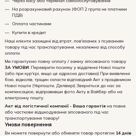
Через касу або термінал самообслуговування
На розрахунковий рахунок (ФОП 2 група не платники
ПДВ)
Оплата частинами
Купити в кредит
Наші клієнти захищені від втрат, пов'язаних з псуванням
товару під час транспортування, незалежно від способу
оплати.
Ми гарантуємо повну оплату / заміну зіпсованого товару
ЗА УМОВИ
: Перевірити посилку у відділенні Нової пошти
(або при кур'єрі, якщо це адресна доставка) При виявленні
бою, відколів, тріщин скласти відповідний Акт з працівником
Нової пошти (Укрпошти, Делівері) Зверніться до нас за
компенсацією, відправивши фото Акту в Вайбер або на
електронну пошту.
Акт від логістичної компанії - Ваша гарантія
на повне
або часткове відшкодування зіпсованого під час
транспортування товару!
Умови повернення
Ви можете повернути або обміняти товар протягом
14 днів