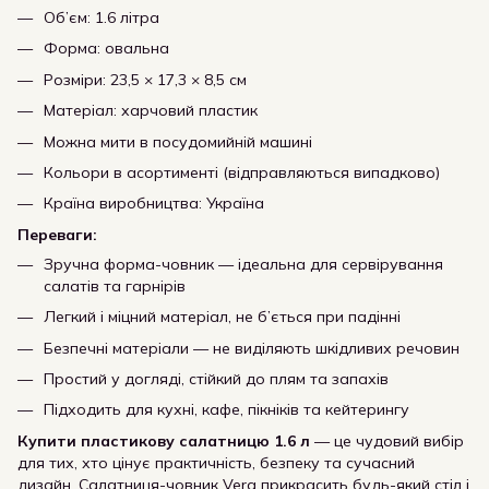
Об’єм: 1.6 літра
Форма: овальна
Розміри: 23,5 × 17,3 × 8,5 см
Матеріал: харчовий пластик
Можна мити в посудомийній машині
Кольори в асортименті (відправляються випадково)
Країна виробництва: Україна
Переваги:
Зручна форма-човник — ідеальна для сервірування
салатів та гарнірів
Легкий і міцний матеріал, не б’ється при падінні
Безпечні матеріали — не виділяють шкідливих речовин
Простий у догляді, стійкий до плям та запахів
Підходить для кухні, кафе, пікніків та кейтерингу
Купити пластикову салатницю 1.6 л
— це чудовий вибір
для тих, хто цінує практичність, безпеку та сучасний
дизайн. Салатниця-човник Vera прикрасить будь-який стіл і