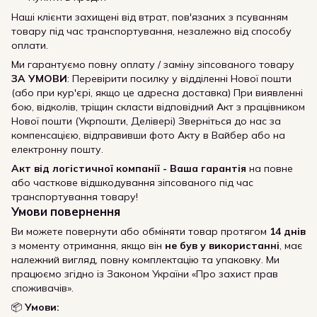
Наші клієнти захищені від втрат, пов'язаних з псуванням
товару під час транспортування, незалежно від способу
оплати.
Ми гарантуємо повну оплату / заміну зіпсованого товару
ЗА УМОВИ
: Перевірити посилку у відділенні Нової пошти
(або при кур'єрі, якщо це адресна доставка) При виявленні
бою, відколів, тріщин скласти відповідний Акт з працівником
Нової пошти (Укрпошти, Делівері) Зверніться до нас за
компенсацією, відправивши фото Акту в Вайбер або на
електронну пошту.
Акт від логістичної компанії - Ваша гарантія
на повне
або часткове відшкодування зіпсованого під час
транспортування товару!
Умови повернення
Ви можете повернути або обміняти товар протягом
14 днів
з моменту отримання, якщо він
не був у використанні
, має
належний вигляд, повну комплектацію та упаковку. Ми
працюємо згідно із Законом України «Про захист прав
споживачів».
📦
Умови: