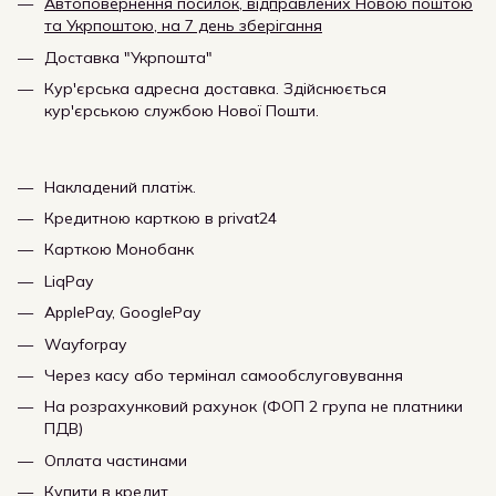
Автоповернення посилок, відправлених Новою поштою
та Укрпоштою, на 7 день зберігання
Доставка "Укрпошта"
Кур'єрська адресна доставка. Здійснюється
кур'єрською службою Нової Пошти.
Накладений платіж.
Кредитною карткою в privat24
Карткою Монобанк
LiqPay
ApplePay, GooglePay
Wayforpay
Через касу або термінал самообслуговування
На розрахунковий рахунок (ФОП 2 група не платники
ПДВ)
Оплата частинами
Купити в кредит