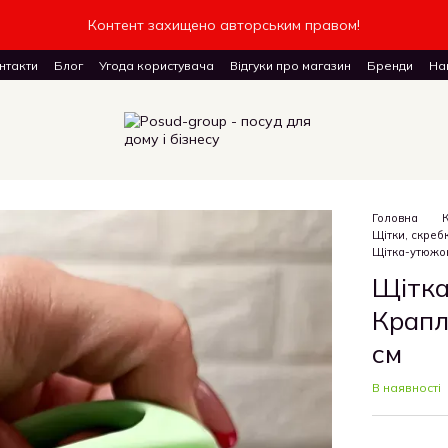
Контент захищено авторським правом!
нтакти
Блог
Угода користувача
Відгуки про магазин
Бренди
Наш
доставку товарів
Головна
Щітки, скреб
Щітка-утюжок
Щітка
Крапл
см
В наявності