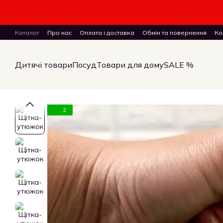
Перейти до основного контенту
Каталог
Про нас
Оплата і доставка
Обмін та повернення
Ко
ПУБЛІЧНИЙ ДОГОВІР (ОФЕРТА) на замовлення, купівлю-продаж і 
Дитячі товари
Посуд
Товари для дому
SALE %
2