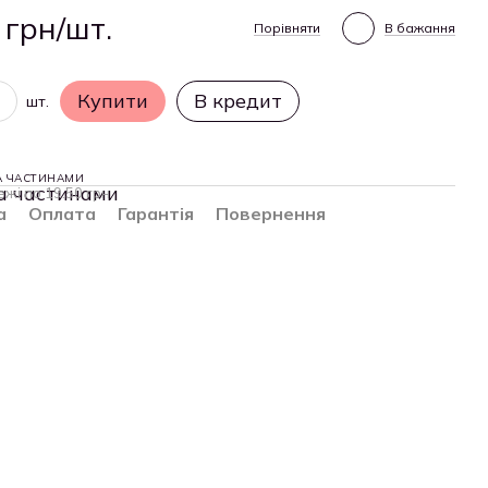
 грн/шт.
Порівняти
В бажання
Купити
В кредит
шт.
А ЧАСТИНАМИ
ежі по 19.50 грн
а
Оплата
Гарантія
Повернення