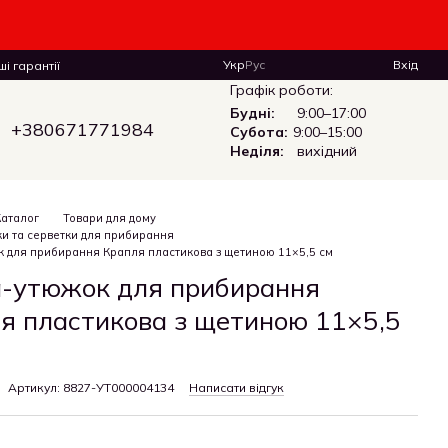
Укр
Рус
Вхід
і гарантії
Графік роботи:
Будні:
9:00–17:00
+380671771984
Субота:
9:00–15:00
Неділя:
вихідний
Каталог
Товари для дому
ки та серветки для прибирання
 для прибирання Крапля пластикова з щетиною 11×5,5 см
-утюжок для прибирання
я пластикова з щетиною 11×5,5
Артикул: 8827-УТ000004134
Написати відгук