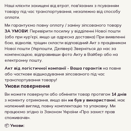
Наші клієнти захищені від втрат, пов'язаних з псуванням
товару під час транспортування, незалежно від способу
оплати.
Ми гарантуємо повну оплату / заміну зіпсованого товару
ЗА УМОВИ
: Перевірити посилку у відділенні Нової пошти
(або при кур'єрі, якщо це адресна доставка) При виявленні
бою, відколів, тріщин скласти відповідний Акт з працівником
Нової пошти (Укрпошти, Делівері) Зверніться до нас за
компенсацією, відправивши фото Акту в Вайбер або на
електронну пошту.
Акт від логістичної компанії - Ваша гарантія
на повне
або часткове відшкодування зіпсованого під час
транспортування товару!
Умови повернення
Ви можете повернути або обміняти товар протягом
14 днів
з моменту отримання, якщо він
не був у використанні
, має
належний вигляд, повну комплектацію та упаковку. Ми
працюємо згідно із Законом України «Про захист прав
споживачів».
📦
Умови: