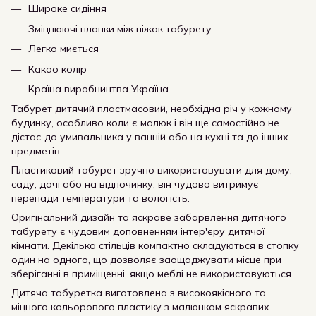
Широке сидіння
Зміцнюючі планки між ніжок табурету
Легко миється
Какао колір
Країна виробництва Україна
Табурет дитячий пластмасовий, необхідна річ у кожному
будинку, особливо коли є малюк і він ще самостійно не
дістає до умивальника у ванній або на кухні та до інших
предметів.
Пластиковий табурет зручно використовувати для дому,
саду, дачі або на відпочинку, він чудово витримує
перепади температури та вологість.
Оригінальний дизайн та яскраве забарвлення дитячого
табурету є чудовим доповненням інтер'єру дитячої
кімнати. Декілька стільців компактно складуються в стопку
один на одного, що дозволяє заощаджувати місце при
зберіганні в приміщенні, якщо меблі не використовуються.
Дитяча табуретка виготовлена з високоякісного та
міцного кольорового пластику з малюнком яскравих