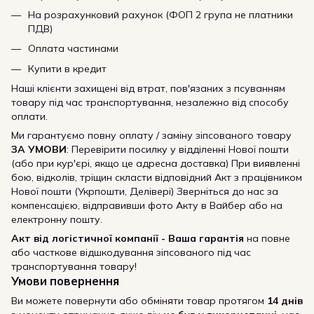
На розрахунковий рахунок (ФОП 2 група не платники
ПДВ)
Оплата частинами
Купити в кредит
Наші клієнти захищені від втрат, пов'язаних з псуванням
товару під час транспортування, незалежно від способу
оплати.
Ми гарантуємо повну оплату / заміну зіпсованого товару
ЗА УМОВИ
: Перевірити посилку у відділенні Нової пошти
(або при кур'єрі, якщо це адресна доставка) При виявленні
бою, відколів, тріщин скласти відповідний Акт з працівником
Нової пошти (Укрпошти, Делівері) Зверніться до нас за
компенсацією, відправивши фото Акту в Вайбер або на
електронну пошту.
Акт від логістичної компанії - Ваша гарантія
на повне
або часткове відшкодування зіпсованого під час
транспортування товару!
Умови повернення
Ви можете повернути або обміняти товар протягом
14 днів