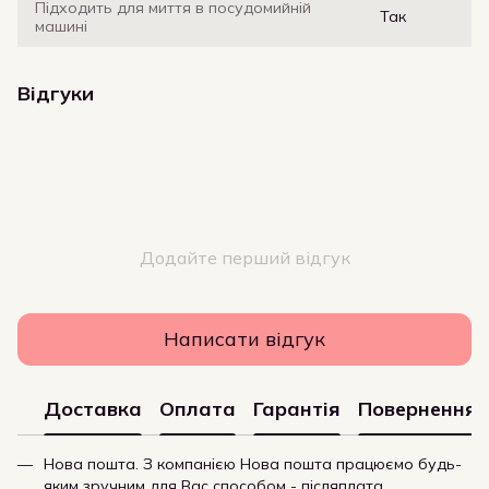
Підходить для миття в посудомийній
Так
машині
Відгуки
Додайте перший відгук
Написати відгук
Доставка
Оплата
Гарантія
Повернення
Нова пошта. З компанією Нова пошта працюємо будь-
яким зручним для Вас способом - післяплата,