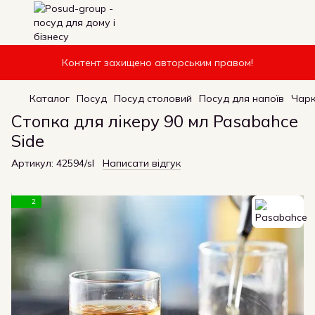
Контент захищено авторським правом!
Каталог
Посуд
Посуд столовий
Посуд для напоїв
Чарк
Стопка для лікеру 90 мл Pasabahce
Side
Артикул:
42594/sl
Написати відгук
2