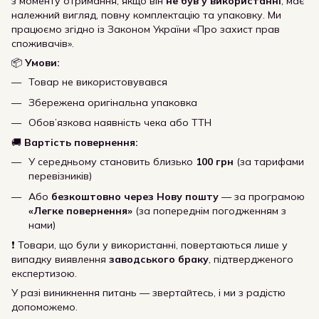
з моменту отримання, якщо він
не був у використанні
, має
належний вигляд, повну комплектацію та упаковку. Ми
працюємо згідно із Законом України «Про захист прав
споживачів».
📦
Умови:
Товар не використовувався
Збережена оригінальна упаковка
Обов’язкова наявність чека або ТТН
🚚
Вартість повернення:
У середньому становить близько
100 грн
(за тарифами
перевізників)
Або
безкоштовно через Нову пошту
— за програмою
«Легке повернення»
(за попереднім погодженням з
нами)
❗ Товари, що були у використанні, повертаються лише у
випадку виявлення
заводського браку
, підтвердженого
експертизою.
У разі виникнення питань — звертайтесь, і ми з радістю
допоможемо.