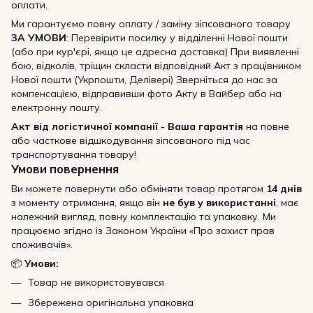
оплати.
Ми гарантуємо повну оплату / заміну зіпсованого товару
ЗА УМОВИ
: Перевірити посилку у відділенні Нової пошти
(або при кур'єрі, якщо це адресна доставка) При виявленні
бою, відколів, тріщин скласти відповідний Акт з працівником
Нової пошти (Укрпошти, Делівері) Зверніться до нас за
компенсацією, відправивши фото Акту в Вайбер або на
електронну пошту.
Акт від логістичної компанії - Ваша гарантія
на повне
або часткове відшкодування зіпсованого під час
транспортування товару!
Умови повернення
Ви можете повернути або обміняти товар протягом
14 днів
з моменту отримання, якщо він
не був у використанні
, має
належний вигляд, повну комплектацію та упаковку. Ми
працюємо згідно із Законом України «Про захист прав
споживачів».
📦
Умови:
Товар не використовувався
Збережена оригінальна упаковка