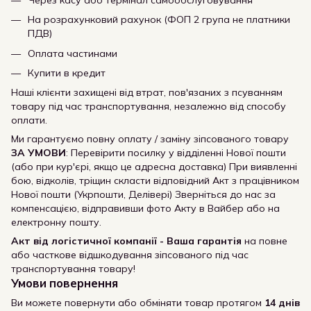
На розрахунковий рахунок (ФОП 2 група не платники
ПДВ)
Оплата частинами
Купити в кредит
Наші клієнти захищені від втрат, пов'язаних з псуванням
товару під час транспортування, незалежно від способу
оплати.
Ми гарантуємо повну оплату / заміну зіпсованого товару
ЗА УМОВИ
: Перевірити посилку у відділенні Нової пошти
(або при кур'єрі, якщо це адресна доставка) При виявленні
бою, відколів, тріщин скласти відповідний Акт з працівником
Нової пошти (Укрпошти, Делівері) Зверніться до нас за
компенсацією, відправивши фото Акту в Вайбер або на
електронну пошту.
Акт від логістичної компанії - Ваша гарантія
на повне
або часткове відшкодування зіпсованого під час
транспортування товару!
Умови повернення
Ви можете повернути або обміняти товар протягом
14 днів