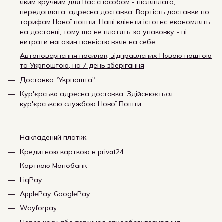
яким зручним для Вас способом - післяплата,
передоплата, адресна доставка. Вартість доставки по
тарифам Нової пошти. Наші клієнти істотно економлять
на доставці, тому що не платять за упаковку - ці
витрати магазин повністю взяв на себе
Автоповернення посилок, відправлених Новою поштою
та Укрпоштою, на 7 день зберігання
Доставка "Укрпошта"
Кур'єрська адресна доставка. Здійснюється
кур'єрською службою Нової Пошти.
Накладений платіж.
Кредитною карткою в privat24
Карткою Монобанк
LiqPay
ApplePay, GooglePay
Wayforpay
Через касу або термінал самообслуговування