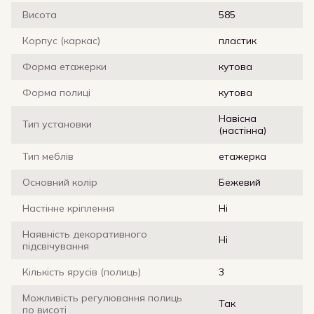
Висота
585
Корпус (каркас)
пластик
Форма етажерки
кутова
Форма полиці
кутова
Навісна
Тип установки
(настінна)
Тип меблів
етажерка
Основний колір
Бежевий
Настінне кріплення
Ні
Наявність декоративного
Ні
підсвічування
Кількість ярусів (полиць)
3
Можливість регулювання полиць
Так
по висоті