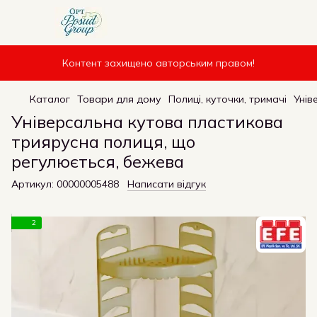
Контент захищено авторським правом!
Каталог
Товари для дому
Полиці, куточки, тримачі
Унів
Універсальна кутова пластикова
триярусна полиця, що
регулюється, бежева
Артикул:
00000005488
Написати відгук
2