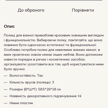
До обраного
Порівняти
Опис
Полиці для ванної привабливі красивим зовнішнім виглядом
і функціональністю. Вибираючи полку, пам'ятайте, що вона
повинна бути одночасно естетичної та функціональної.
Особливо потрібна полка для невеликих ванних кімнат, в
яких практично зовсім немає інших меблів. Вона допоможе
навести порядок в речах і косметичних засобах,
організувати і розставити все так, щоб користуватися ними
було зручно.
Вологостійкість: Так
Кількість ярусів (полиць): 3
Розміри (В*Ш*Г): 58.5*26*18 см
Наявність декоративного підсвічування: Ні
Ніжки пластик