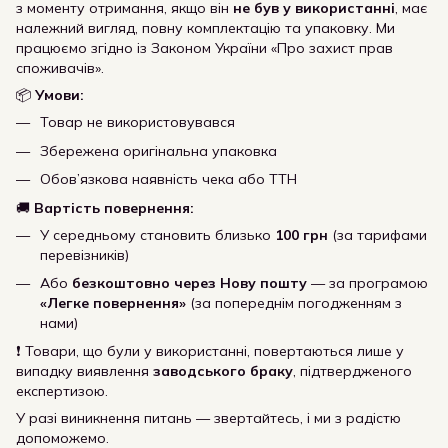
з моменту отримання, якщо він
не був у використанні
, має
належний вигляд, повну комплектацію та упаковку. Ми
працюємо згідно із Законом України «Про захист прав
споживачів».
📦
Умови:
Товар не використовувався
Збережена оригінальна упаковка
Обов’язкова наявність чека або ТТН
🚚
Вартість повернення:
У середньому становить близько
100 грн
(за тарифами
перевізників)
Або
безкоштовно через Нову пошту
— за програмою
«Легке повернення»
(за попереднім погодженням з
нами)
❗ Товари, що були у використанні, повертаються лише у
випадку виявлення
заводського браку
, підтвердженого
експертизою.
У разі виникнення питань — звертайтесь, і ми з радістю
допоможемо.