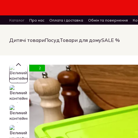
Перейти до основного контенту
Каталог
Про нас
Оплата і доставка
Обмін та повернення
Ко
ПУБЛІЧНИЙ ДОГОВІР (ОФЕРТА) на замовлення, купівлю-продаж і 
Дитячі товари
Посуд
Товари для дому
SALE %
2