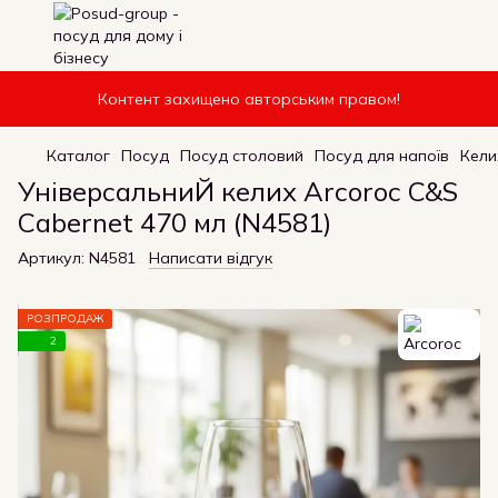
Контент захищено авторським правом!
Каталог
Посуд
Посуд столовий
Посуд для напоїв
Кели
УніверсальниЙ келих Arcoroc C&S
Cabernet 470 мл (N4581)
Артикул:
N4581
Написати відгук
РОЗПРОДАЖ
2