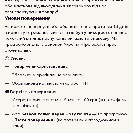
Акт від логістичної компанії - Ваша гарантія
на повне
або часткове відшкодування зіпсованого під час
транспортування товару!
Умови повернення
Ви можете повернути або обміняти товар протягом
14 днів
з моменту отримання, якщо він
не був у використанні
, має
належний вигляд, повну комплектацію та упаковку. Ми
працюємо згідно із Законом України «Про захист прав
споживачів».
📦
Умови:
Товар не використовувався
Збережена оригінальна упаковка
Обов’язкова наявність чека або ТТН
🚚
Вартість повернення:
У середньому становить близько
100 грн
(за тарифами
перевізників)
Або
безкоштовно через Нову пошту
— за програмою
«Легке повернення»
(за попереднім погодженням з
нами)