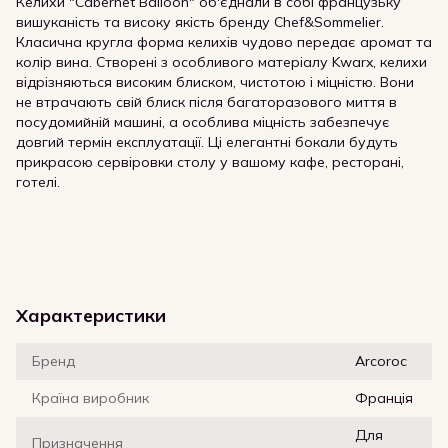
Келихи "Cabernet Balloon" об'єднали в собі французьку
вишуканість та високу якість бренду Chef&Sommelier.
Класична кругла форма келихів чудово передає аромат та
колір вина. Створені з особливого матеріалу Kwarx, келихи
відрізняються високим блиском, чистотою і міцністю. Вони
не втрачають свій блиск після багаторазового миття в
посудомийній машині, а особлива міцність забезпечує
довгий термін експлуатації. Ці елегантні бокали будуть
прикрасою сервіровки столу у вашому кафе, ресторані,
готелі.
Характеристики
Бренд
Arcoroc
Країна виробник
Франція
Для
Призначення