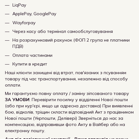
LiqPay
ApplePay, GooglePay
Wayforpay
Через касу або термінал самообслуговування
На розрахунковий рахунок (ФОП 2 група не платники
ПДВ)
Оплата частинами
Купити в кредит
Наші клієнти захищені від втрат, пов'язаних з псуванням
товару під час транспортування, незалежно від способу
оплати.
Ми гарантуємо повну оплату / заміну зіпсованого товару
ЗА УМОВИ
: Перевірити посилку у відділенні Нової пошти
(або при кур'єрі, якщо це адресна доставка) При виявленні
бою, відколів, тріщин скласти відповідний Акт з працівником
Нової пошти (Укрпошти, Делівері) Зверніться до нас за
компенсацією, відправивши фото Акту в Вайбер або на
електронну пошту.